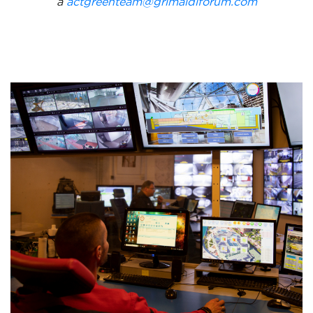
à
actgreenteam@grimaldiforum.com