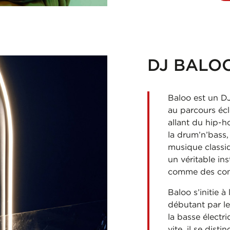
DJ BALO
Baloo est un D
au parcours écl
allant du hip-h
la drum’n’bass, 
musique classiq
un véritable in
comme des con
Baloo s’initie à
débutant par l
la basse électri
vite, il se dist