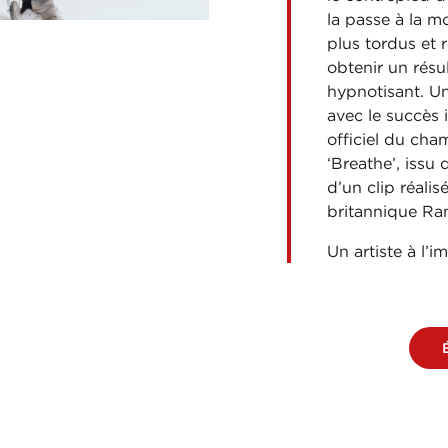
la passe à la m
plus tordus et 
obtenir un résul
hypnotisant. U
avec le succès 
officiel du ch
‘Breathe’, iss
d’un clip réali
britannique Ra
Un artiste à l’i