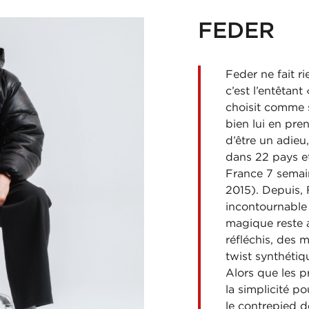
FEDER
Feder ne fait 
c’est l’entêtan
choisit comme 
bien lui en pren
d’être un adieu
dans 22 pays e
France 7 semain
2015). Depuis, 
incontournable d
magique reste 
réfléchis, des 
twist synthétiq
Alors que les p
la simplicité p
le contrepied de