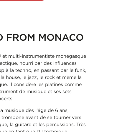
O FROM MONACO
J et multi-instrumentiste monégasque
ectique, nourri par des influences
op à la techno, en passant par le funk,
la house, le jazz, le rock et même la
ue. Il considère les platines comme
strument de musique et ses sets
certs.
 la musique dès l’âge de 6 ans,
e trombone avant de se tourner vers
que, la guitare et les percussions. Très
ingue en tant que DJ technique,