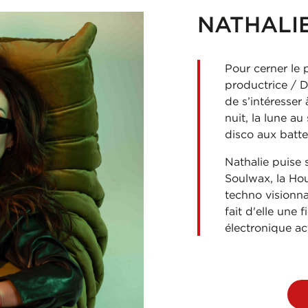
NATHALI
Pour cerner le 
productrice / D
de s’intéresser a
nuit, la lune au
disco aux batt
Nathalie puise 
Soulwax, la Ho
techno visionna
fait d'elle une 
électronique act