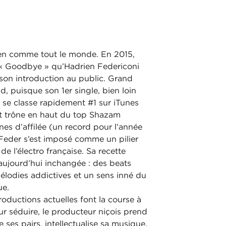
rien comme tout le monde. En 2015,
t « Goodbye » qu’Hadrien Federiconi
son introduction au public. Grand
d, puisque son 1er single, bien loin
, se classe rapidement #1 sur iTunes
t trône en haut du top Shazam
es d’affilée (un record pour l’année
Feder s’est imposé comme un pilier
e l’électro française. Sa recette
aujourd’hui inchangée : des beats
mélodies addictives et un sens inné du
ue.
roductions actuelles font la course à
our séduire, le producteur niçois prend
 ses pairs, intellectualise sa musique,