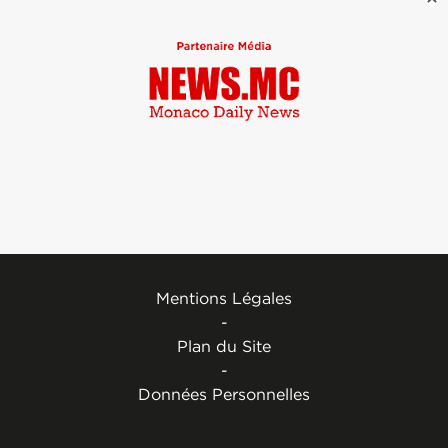
Mentions Légales
-
Plan du Site
-
Données Personnelles