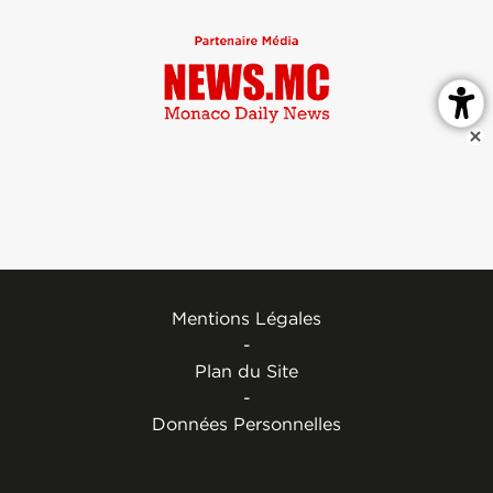
Mentions Légales
-
Plan du Site
-
Données Personnelles