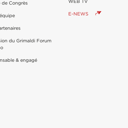
WEB TV
e de Congrès
E-NEWS
 équipe
rtenaires
sion du Grimaldi Forum
co
nsable & engagé