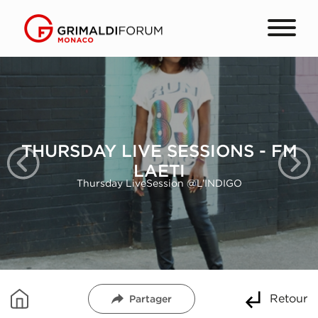
THURSDAY LIVE SESSIONS - FM
LAETI
Thursday LiveSession @L’INDIGO
Retour
Partager