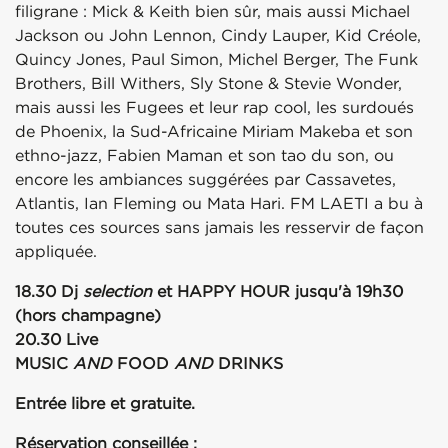
filigrane : Mick & Keith bien sûr, mais aussi Michael
Jackson ou John Lennon, Cindy Lauper, Kid Créole,
Quincy Jones, Paul Simon, Michel Berger, The Funk
Brothers, Bill Withers, Sly Stone & Stevie Wonder,
mais aussi les Fugees et leur rap cool, les surdoués
de Phoenix, la Sud-Africaine Miriam Makeba et son
ethno-jazz, Fabien Maman et son tao du son, ou
encore les ambiances suggérées par Cassavetes,
Atlantis, Ian Fleming ou Mata Hari. FM LAETI a bu à
toutes ces sources sans jamais les resservir de façon
appliquée.
18.30 Dj
selection
et HAPPY HOUR jusqu'à 19h30
(hors champagne)
20.30 Live
MUSIC
AND
FOOD
AND
DRINKS
Entrée libre et gratuite.
Réservation conseillée :