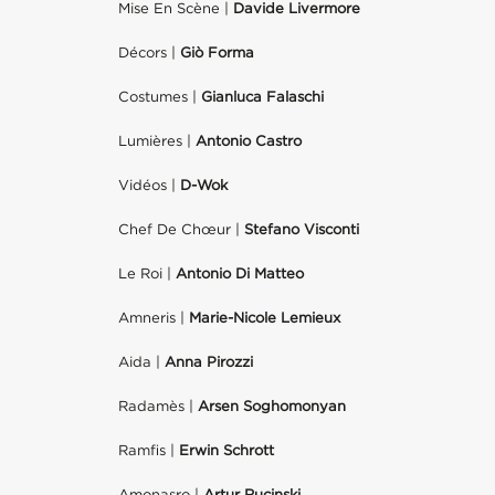
Mise En Scène |
Davide Livermore
Décors |
Giò Forma
Costumes |
Gianluca Falaschi
Lumières |
Antonio Castro
Vidéos |
D-Wok
Chef De Chœur |
Stefano Visconti
Le Roi |
Antonio Di Matteo
Amneris |
Marie-Nicole Lemieux
Aida |
Anna Pirozzi
Radamès |
Arsen Soghomonyan
Ramfis |
Erwin Schrott
Amonasro |
Artur Rucinski