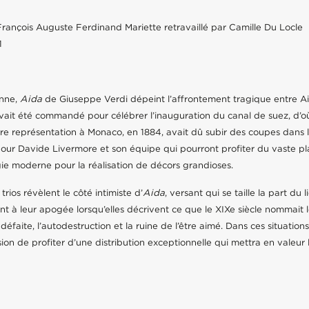
 François Auguste Ferdinand Mariette retravaillé par Camille Du Locle
1
enne,
Aida
de Giuseppe Verdi dépeint l’affrontement tragique entre Aid
vait été commandé pour célébrer l’inauguration du canal de suez, d’o
e représentation à Monaco, en 1884, avait dû subir des coupes dans 
pour Davide Livermore et son équipe qui pourront profiter du vaste pl
gie moderne pour la réalisation de décors grandioses.
rios révèlent le côté intimiste d’
Aida
, versant qui se taille la part du 
ont à leur apogée lorsqu’elles décrivent ce que le XIXe siècle nommait l
 défaite, l’autodestruction et la ruine de l’être aimé. Dans ces situati
n de profiter d’une distribution exceptionnelle qui mettra en valeur 