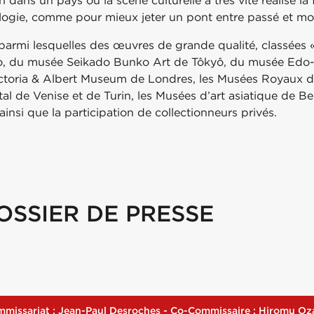
n dans un pays où la scène culturelle a très vite réalisé l
ologie, comme pour mieux jeter un pont entre passé et mo
, parmi lesquelles des œuvres de grande qualité, classées «
o, du musée Seikado Bunko Art de Tôkyô, du musée Edo-
Victoria & Albert Museum de Londres, les Musées Royaux d’A
tal de Venise et de Turin, les Musées d’art asiatique de Be
ainsi que la participation de collectionneurs privés.
OSSIER DE PRESSE
missariat : Jean-Paul Desroches - Co-Commissaire : Hiromu O