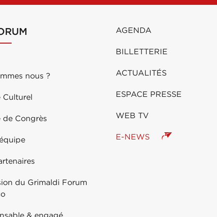
FORUM
AGENDA
BILLETTERIE
ACTUALITÉS
ommes nous ?
ESPACE PRESSE
 Culturel
WEB TV
e de Congrès
E-NEWS
 équipe
rtenaires
sion du Grimaldi Forum
co
nsable & engagé