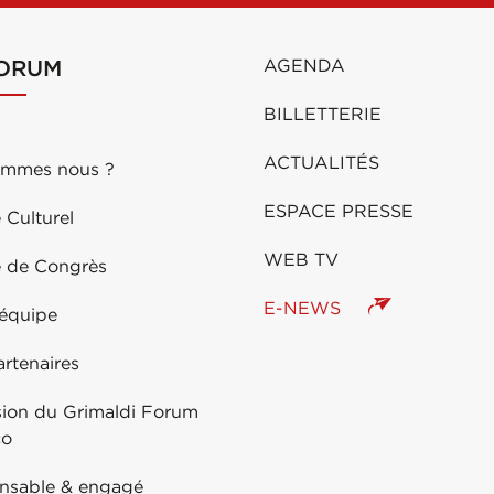
FORUM
AGENDA
BILLETTERIE
ACTUALITÉS
ommes nous ?
ESPACE PRESSE
 Culturel
WEB TV
e de Congrès
E-NEWS
 équipe
rtenaires
sion du Grimaldi Forum
co
nsable & engagé