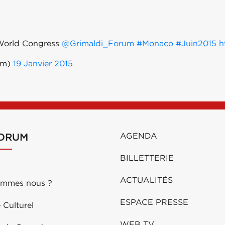
orld Congress
@Grimaldi_Forum
#Monaco
#Juin2015
h
um)
19 Janvier 2015
FORUM
AGENDA
BILLETTERIE
ACTUALITÉS
ommes nous ?
ESPACE PRESSE
 Culturel
WEB TV