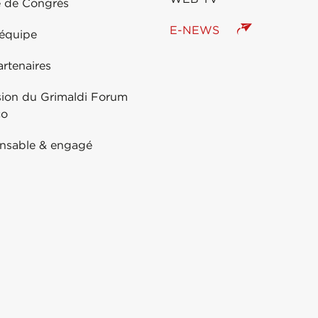
e de Congrès
E-NEWS
 équipe
rtenaires
sion du Grimaldi Forum
co
nsable & engagé