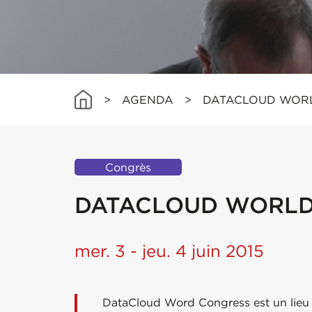
>
AGENDA
>
DATACLOUD WOR
Congrès
DATACLOUD WORLD
mer. 3 - jeu. 4 juin 2015
DataCloud Word Congress est un lieu d