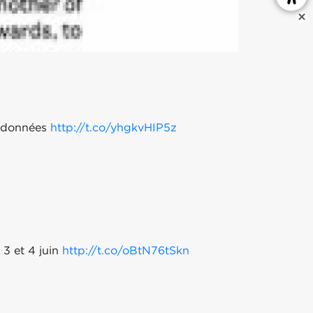
e données
http://t.co/yhgkvHIP5z
s 3 et 4 juin
http://t.co/oBtN76tSkn