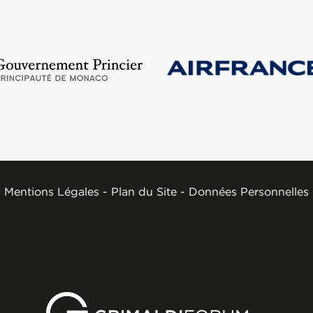
Mentions Légales
-
Plan du Site
-
Données Personnelles