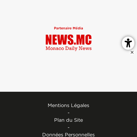
Mentions Légales
-
Plan du Site
-
Données Personnelles