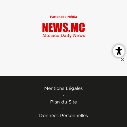
Mentions Légales
-
Plan du Site
-
Données Personnelles